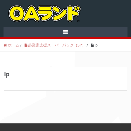
ホーム
/
起業家支援スーパーパック（SP）
/
lp
lp