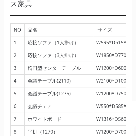
ス家具
NO
品名
サイズ
1
応接ソファ（1人掛け）
W595*D615*H84
2
応接ソファ（3人掛け）
W1850*D770*H7
3
楕円型センターテーブル
W1200*D600*H4
4
会議テーブル(2110)
W2100*D1000*H
5
会議テーブル(1275)
W1200*D750*H7
6
会議チェア
W550*D585*H78
7
ホワイトボード
W1316*D560*H1
8
平机（1270）
W1200*D700*H7