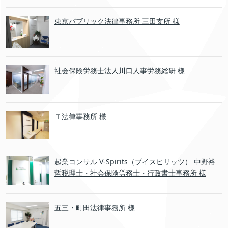
東京パブリック法律事務所 三田支所 様
社会保険労務士法人川口人事労務総研 様
Ｔ法律事務所 様
起業コンサル V-Spirits（ブイスピリッツ） 中野裕
哲税理士・社会保険労務士・行政書士事務所 様
五三・町田法律事務所 様