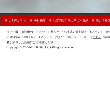
ご利用ガイド
会社概要
特定商取引法に基づく表記
個人情報
コピー機・複合機
のリースや中古品など、OA機器の激安販売「OAランド」
＜登録第4853941号＞「OAランド」および「OAランドFC店」は
こちら
に掲載
名が類似した店舗にはご注意ください。
Copyright © 2004-2016
OALAND
All rights reserved.