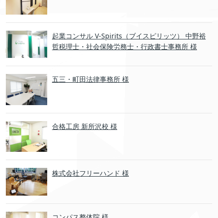
起業コンサル V-Spirits（ブイスピリッツ） 中野裕
哲税理士・社会保険労務士・行政書士事務所 様
五三・町田法律事務所 様
合格工房 新所沢校 様
株式会社フリーハンド 様
コンパス整体院 様