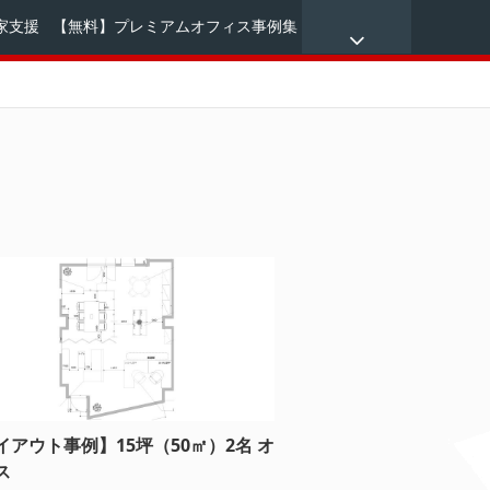
家支援
【無料】プレミアムオフィス事例集
イアウト事例】15坪（50㎡）2名 オ
ス